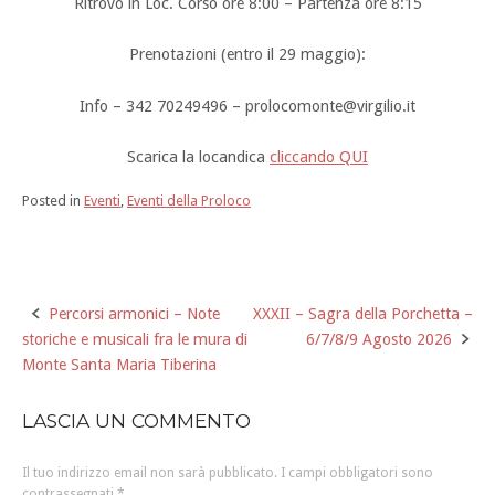
Ritrovo in Loc. Corso ore 8:00 – Partenza ore 8:15
Prenotazioni (entro il 29 maggio):
Info – 342 70249496 – prolocomonte@virgilio.it
Scarica la locandica
cliccando QUI
Posted in
Eventi
,
Eventi della Proloco
Percorsi armonici – Note
XXXII – Sagra della Porchetta –
Post
storiche e musicali fra le mura di
6/7/8/9 Agosto 2026
navigation
Monte Santa Maria Tiberina
LASCIA UN COMMENTO
Il tuo indirizzo email non sarà pubblicato.
I campi obbligatori sono
contrassegnati
*