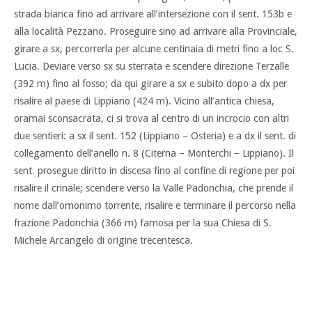
strada bianca fino ad arrivare all’intersezione con il sent. 153b e
alla località Pezzano. Proseguire sino ad arrivare alla Provinciale,
girare a sx, percorrerla per alcune centinaia di metri fino a loc S.
Lucia. Deviare verso sx su sterrata e scendere direzione Terzalle
(392 m) fino al fosso; da qui girare a sx e subito dopo a dx per
risalire al paese di Lippiano (424 m). Vicino all’antica chiesa,
oramai sconsacrata, ci si trova al centro di un incrocio con altri
due sentieri: a sx il sent. 152 (Lippiano – Osteria) e a dx il sent. di
collegamento dell’anello n. 8 (Citerna – Monterchi – Lippiano). Il
sent. prosegue diritto in discesa fino al confine di regione per poi
risalire il crinale; scendere verso la Valle Padonchia, che prende il
nome dall’omonimo torrente, risalire e terminare il percorso nella
frazione Padonchia (366 m) famosa per la sua Chiesa di S.
Michele Arcangelo di origine trecentesca.