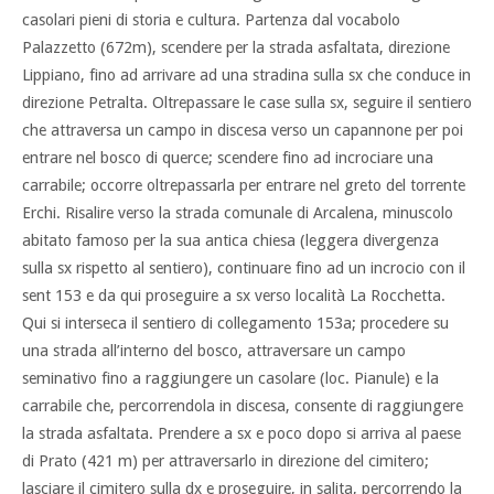
casolari pieni di storia e cultura. Partenza dal vocabolo
Palazzetto (672m), scendere per la strada asfaltata, direzione
Lippiano, fino ad arrivare ad una stradina sulla sx che conduce in
direzione Petralta. Oltrepassare le case sulla sx, seguire il sentiero
che attraversa un campo in discesa verso un capannone per poi
entrare nel bosco di querce; scendere fino ad incrociare una
carrabile; occorre oltrepassarla per entrare nel greto del torrente
Erchi. Risalire verso la strada comunale di Arcalena, minuscolo
abitato famoso per la sua antica chiesa (leggera divergenza
sulla sx rispetto al sentiero), continuare fino ad un incrocio con il
sent 153 e da qui proseguire a sx verso località La Rocchetta.
Qui si interseca il sentiero di collegamento 153a; procedere su
una strada all’interno del bosco, attraversare un campo
seminativo fino a raggiungere un casolare (loc. Pianule) e la
carrabile che, percorrendola in discesa, consente di raggiungere
la strada asfaltata. Prendere a sx e poco dopo si arriva al paese
di Prato (421 m) per attraversarlo in direzione del cimitero;
lasciare il cimitero sulla dx e proseguire, in salita, percorrendo la