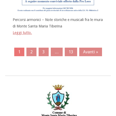
Percorsi armonici – Note storiche e musicali fra le mura
di Monte Santa Maria Tiberina
Leggi tutto.
1
2
3
…
13
Avanti »